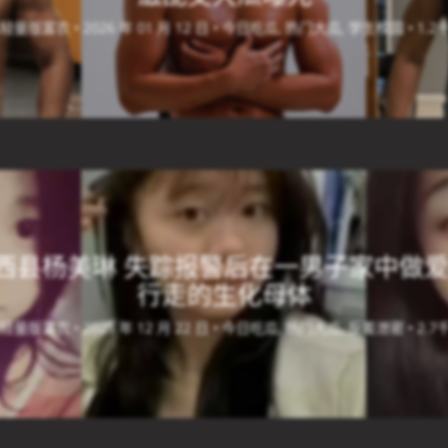
瓜轻量版富农 •
2026 年 01 月 12 日 •
今日吃瓜, 热门大瓜, 学生校园 •
1.
西县杨美琳 失踪报警后在一男子家中做爱
行走的生化母体
瓜轻量版富农 •
2025 年 12 月 22 日 •
今日吃瓜, 热门大瓜, 反差泄密 •
2.